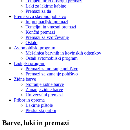
Temperaturno obstojni premazi
Laki za lakirne kabine
Premazi za tla
Premazi za stavbno pohištvo
Impregnacijski premazi
Temeljni in vmesni premazi
Končni premazi
Premazi za vzdrževanje
Ostalo
Avtomobilski program
Mešalnica barvnih in kovinskih odtenkov
Ostali avtomobilski program
Ladijski program
Premazi za notranje pohištvo
Premazi za zunanje pohištvo
Zidne barve
Notranje zidne barve
Zunanje zidne barve
Univerzalni premazi
Pribor in oprema
Lakirne pištole
Pleskarski pribor
Barve, laki in premazi