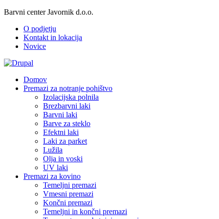
Skip
Barvni center Javornik d.o.o.
to
O podjetju
main
Kontakt in lokacija
content
Novice
Domov
Premazi za notranje pohištvo
Izolacijska polnila
Brezbarvni laki
Barvni laki
Barve za steklo
Efektni laki
Laki za parket
Lužila
Olja in voski
UV laki
Premazi za kovino
Temeljni premazi
Vmesni premazi
Končni premazi
Temeljni in končni premazi