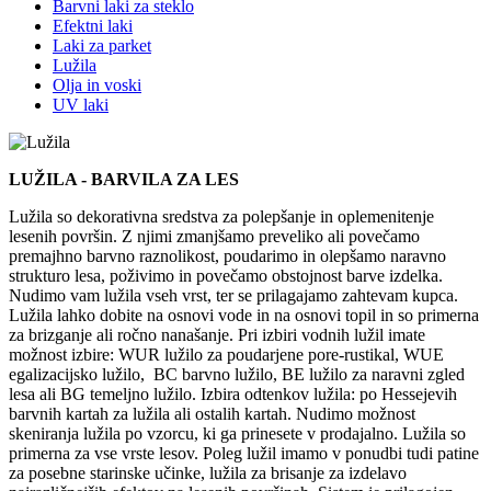
Menu
Barvni laki za steklo
Efektni laki
Levo
Laki za parket
Notranje
Lužila
Olja in voski
Pohistvo
UV laki
LUŽILA - BARVILA ZA LES
Lužila so dekorativna sredstva za polepšanje in oplemenitenje
lesenih površin. Z njimi zmanjšamo preveliko ali povečamo
premajhno barvno raznolikost, poudarimo in olepšamo naravno
strukturo lesa, poživimo in povečamo obstojnost barve izdelka.
Nudimo vam lužila vseh vrst, ter se prilagajamo zahtevam kupca.
Lužila lahko dobite na osnovi vode in na osnovi topil in so primerna
za brizganje ali ročno nanašanje. Pri izbiri vodnih lužil imate
možnost izbire: WUR lužilo za poudarjene pore-rustikal, WUE
egalizacijsko lužilo, BC barvno lužilo, BE lužilo za naravni zgled
lesa ali BG temeljno lužilo. Izbira odtenkov lužila: po Hessejevih
barvnih kartah za lužila ali ostalih kartah. Nudimo možnost
skeniranja lužila po vzorcu, ki ga prinesete v prodajalno. Lužila so
primerna za vse vrste lesov. Poleg lužil imamo v ponudbi tudi patine
za posebne starinske učinke, lužila za brisanje za izdelavo