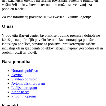
najrazličnejših efektov na lesenih površinah. Sistem je prilagojen
vašim željam in zahtevam ter nudimo možnost svetovanja za
popolen izdelek.
Za več informacij pokličite 01/5406-450 ali kliknite logotip:
O nas
V podjetju Barvni center Javornik se trudimo prenašati dolgoletne
izkušnje na področjih površinske obdelave notranjega pohištva,
ladijskega pohištva, stavbnega pohištva, protikorozijske zaščite
industrijskih in gradbenih objektov, strojnih naprav, gospodarskih in
osebnih vozil ter plovil.
Naša ponudba
Notranje pohištvo
Kovina
Stavbno pohištvo
Avtomobilski program
Ladijski program
Zidne barve
Pribor in oprema
Kontakt