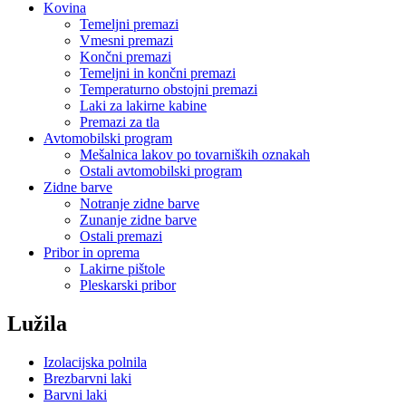
Kovina
Temeljni premazi
Vmesni premazi
Končni premazi
Temeljni in končni premazi
Temperaturno obstojni premazi
Laki za lakirne kabine
Premazi za tla
Avtomobilski program
Mešalnica lakov po tovarniških oznakah
Ostali avtomobilski program
Zidne barve
Notranje zidne barve
Zunanje zidne barve
Ostali premazi
Pribor in oprema
Lakirne pištole
Pleskarski pribor
Lužila
Izolacijska polnila
Brezbarvni laki
[JAVORNIK]
Barvni laki