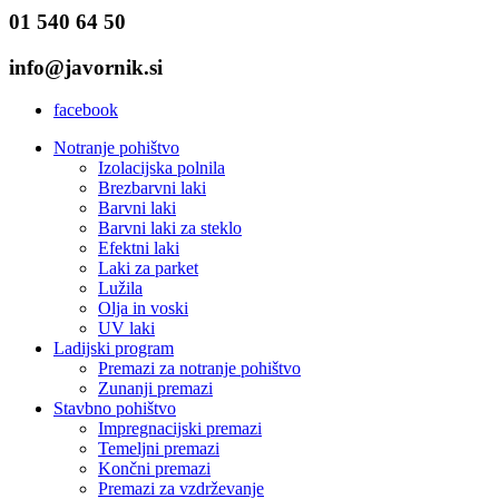
01 540 64 50
info@javornik.si
facebook
Notranje pohištvo
Izolacijska polnila
Main
Brezbarvni laki
navigation
Barvni laki
Barvni laki za steklo
Efektni laki
Laki za parket
Lužila
Olja in voski
UV laki
Ladijski program
Premazi za notranje pohištvo
Zunanji premazi
Stavbno pohištvo
Impregnacijski premazi
Temeljni premazi
Končni premazi
Premazi za vzdrževanje